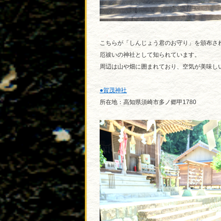
こちらが「しんじょう君のお守り」を頒布さ
厄祓いの神社として知られています。
周辺は山や畑に囲まれており、空気が美味しい！
●賀茂神社
所在地：高知県須崎市多ノ郷甲1780