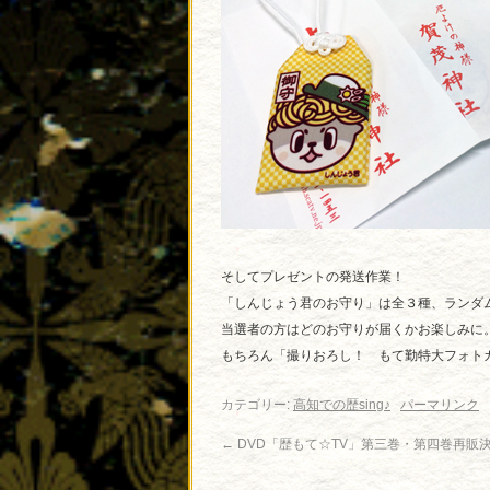
そしてプレゼントの発送作業！
「しんじょう君のお守り」は全３種、ランダ
当選者の方はどのお守りが届くかお楽しみに
もちろん「撮りおろし！ もて勤特大フォト
カテゴリー:
高知での歴sing♪
パーマリンク
←
DVD「歴もて☆TV」第三巻・第四巻再販