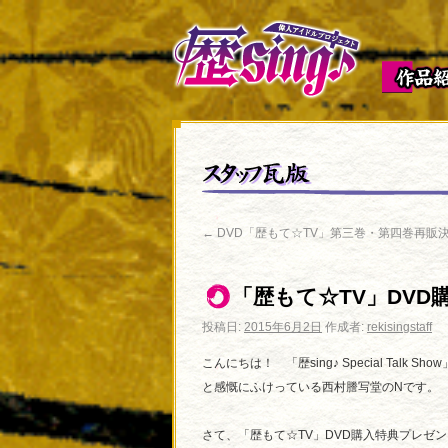
←
DVD「歴もて☆TV」第三巻・第四巻再販
「歴もて☆TV」DVD
投稿日:
2015年6月2日
作成者:
rekisingstaff
こんにちは！ 「歴sing♪ Special Tal
と感慨にふけっている西村謄写堂のNです。
さて、「歴もて☆TV」DVD購入特典プレゼ