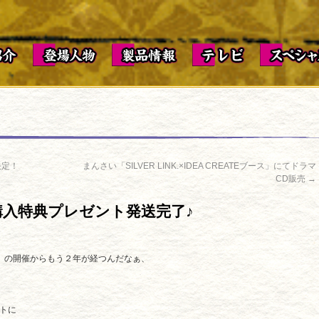
決定！
まんさい「SILVER LINK.×IDEA CREATEブース」にてドラマ
CD販売
→
購入特典プレゼント発送完了♪
k Show」の開催からもう２年が経つんだなぁ、
ントに