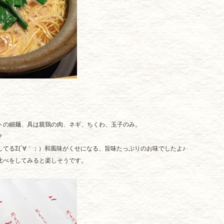
トの細麺、具は親鶏の肉、ネギ、ちくわ、玉子のみ。
？
てるΣ(´∀｀；）和風味がくせになる、旨味たっぷりのお味でしたよ♪
比べをしてみると楽しそうです。