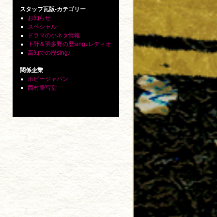
スタッフ瓦版-カテゴリー
お知らせ
スペシャル
ドラマの小ネタ情報
下野＆羽多野の歴sing♪レディオ
高知での歴sing♪
関係企業
ホビージャパン
西村謄写堂