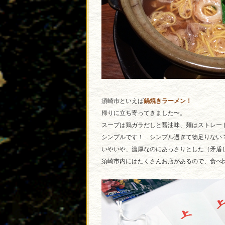
須崎市といえば
鍋焼きラーメン！
帰りに立ち寄ってきました〜。
スープは鶏ガラだしと醤油味、麺はストレー
シンプルです！ シンプル過ぎて物足りない
いやいや、濃厚なのにあっさりとした（矛盾し
須崎市内にはたくさんお店があるので、食べ