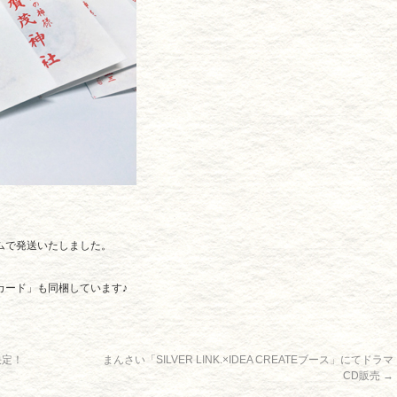
ムで発送いたしました。
。
カード」も同梱しています♪
決定！
まんさい「SILVER LINK.×IDEA CREATEブース」にてドラマ
CD販売
→