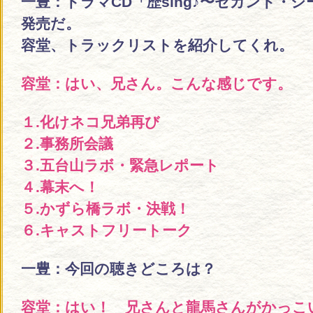
一豊：ドラマCD「歴sing♪〜セカンド・
発売だ。
容堂、トラックリストを紹介してくれ。
容堂：はい、兄さん。こんな感じです。
１.化けネコ兄弟再び
２.事務所会議
３.五台山ラボ・緊急レポート
４.幕末へ！
５.かずら橋ラボ・決戦！
６.キャストフリートーク
一豊：今回の聴きどころは？
容堂：はい！ 兄さんと龍馬さんがかっこ