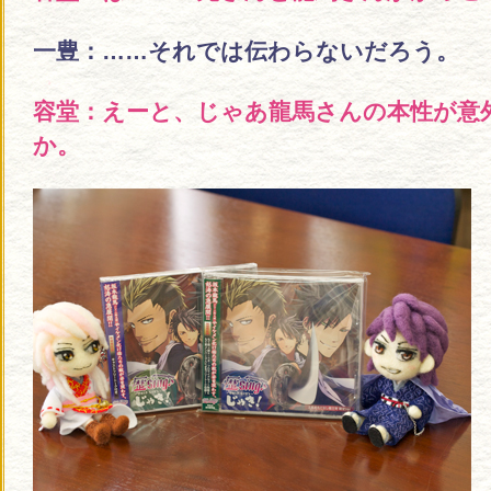
一豊：……それでは伝わらないだろう。
容堂：えーと、じゃあ龍馬さんの本性が意
か。