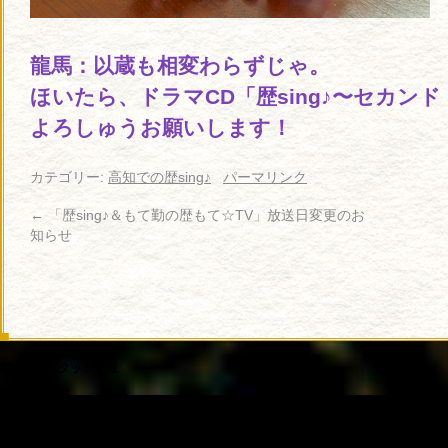
龍馬：以蔵も相変わらずじゃ。
ほいたら、ドラマCD「歴sing♪〜セカン
よろしゅうお願いします！
カテゴリー:
高知での歴sing♪
パーマリンク
←
「歴sing♪＆もて勤の歴もて☆TV」放送日変更のお
知らせ
歴sing♪-スタッフ瓦版