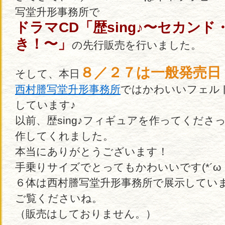
写堂升形事務所で
ドラマCD「歴sing♪〜セカンド
き！〜」
の先行販売を行いました。
８／２７は一般発売日
そして、本日
西村謄写堂升形事務所
ではかわいいフェル
しています♪
以前、歴sing♪フィギュアを作ってくだ
作してくれました。
本当にありがとうございます！
手乗りサイズでとってもかわいいです(*´ω｀
６体は西村謄写堂升形事務所で展示してい
ご覧くださいね。
（販売はしておりません。）