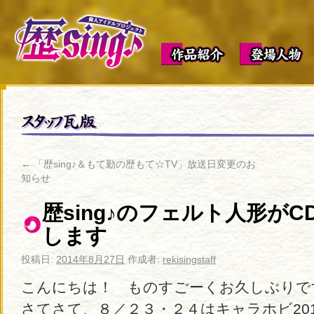
←
「歴sing♪＆もて勤の歴もて☆TV」放送日変更のお
知らせ
歴sing♪のフェルト人形が
します
投稿日:
2014年8月27日
作成者:
rekisingstaff
こんにちは！ ものすごーくお久しぶりで
さてさて、８／２３・２４はキャラホビ20