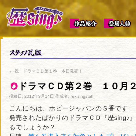
←
祝！ドラマＣＤ第１巻 本日発売！
ドラマＣＤ第２巻 １０月
投稿日:
2012年9月14日
作成者:
rekisingstaff
こんにちは、ホビージャパンのＳ香です。
発売されたばかりのドラマＣＤ『歴sing♪
るでしょうか？