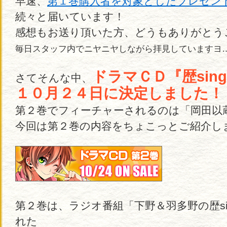
早速、
第１巻購入者を対象としたプレゼン
続々と届いています！
感想もお送り頂いた方、どうもありがとう
毎日スタッフ内でニヤニヤしながら拝見していますヨ…（
ドラマＣＤ『歴sin
さてそんな中、
１０月２４日に決定しました！
第２巻でフィーチャーされるのは「岡田以
今回は第２巻の内容をちょこっとご紹介し
第２巻は、ラジオ番組「下野＆羽多野の歴si
れた