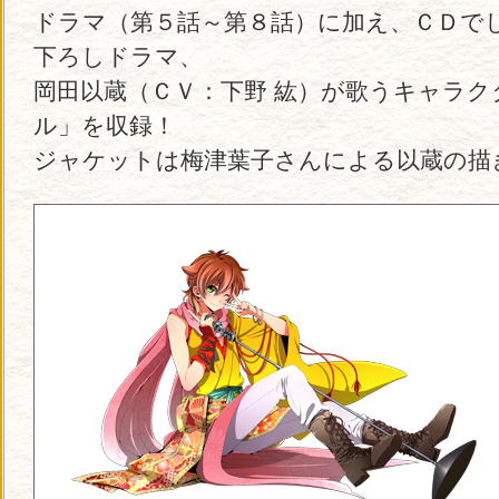
ドラマ（第５話～第８話）に加え、ＣＤで
下ろしドラマ、
岡田以蔵（ＣＶ：下野 紘）が歌うキャラ
ル」を収録！
ジャケットは梅津葉子さんによる以蔵の描