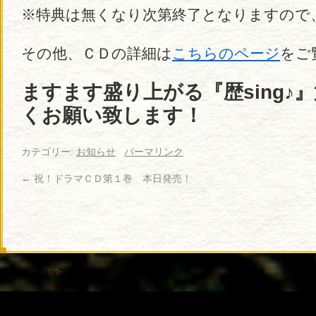
※特典は無くなり次第終了となりますので
その他、ＣＤの詳細は
こちらのページ
をご
ますます盛り上がる『歴sing♪
くお願い致します！
カテゴリー:
お知らせ
パーマリンク
←
祝！ドラマＣＤ第１巻 本日発売！
歴sing♪-スタッフ瓦版