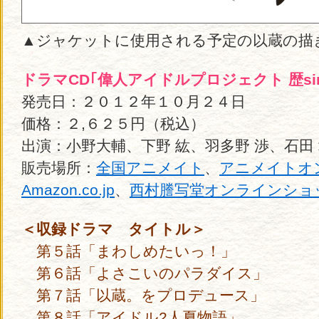
▲ジャケットに使用される予定の以蔵の描
ドラマCD｢偉人アイドルプロジェクト 歴sin
発売日：２０１２年１０月２４日
価格：２,６２５円（税込）
出演：小野大輔、下野 紘、羽多野 渉、石田
販売場所：
全国アニメイト
、
アニメイトオ
Amazon.co.jp
、
西村謄写堂オンラインショ
＜収録ドラマ タイトル＞
第５話「まわしめたいっ！」
第６話「よさこいのパラダイス」
第７話「以蔵。をプロデュース」
第８話「アイドル2人夏物語」