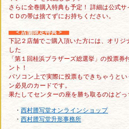
さらに全巻購入特典も予定！ 詳細は公式
ＣＤの帯は捨てずにお持ちください。
＜店舗限定特典＞
下記２店舗でご購入頂いた方には、オリジ
した
「第１回桂浜ブラザーズ総選挙」の投票券
ント！
パソコン上で実際に投票もできちゃうとい
ン必見のカードです。
果たしてセンターの座を勝ち取るのはどっ
・
西村謄写堂オンラインショップ
・
西村謄写堂升形事務所